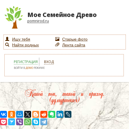
Мое Семейное Древо
pomnirod.ru
Ищу тебя
Старые фото
Найти родных
Лента сайта
РЕГИСТРАЦИЯ
ВХОД
ВОЙТИ В
ДЕМО
РЕЖИМЕ
Какой поп, такой и приход.
(удмуртская)