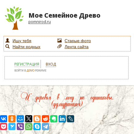
Мое Семейное Древо
pomnirod.ru
Ищу тебя
Старые фото
Найти родных
Лента сайта
РЕГИСТРАЦИЯ
ВХОД
ВОЙТИ В
ДЕМО
РЕЖИМЕ
И деревья в лесу не одинаковы.
(удмуртская)