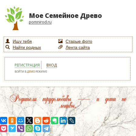
Мое Семейное Древо
pomnirod.ru
Ищу тебя
Старые фото
Найти родных
Лента сайта
РЕГИСТРАЦИЯ
ВХОД
ВОЙТИ В
ДЕМО
РЕЖИМЕ
Родители трудолюбивы — и дети не
ленивы.