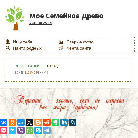
Мое Семейное Древо
pomnirod.ru
Ищу тебя
Старые фото
Найти родных
Лента сайта
РЕГИСТРАЦИЯ
ВХОД
ВОЙТИ В
ДЕМО
РЕЖИМЕ
Терпение – хорошо, если не терпеть
всю жизнь (арабская)