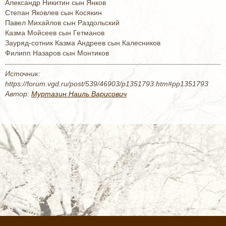
Александр Никитин сын Янков
Степан Яковлев сын Косякин
Павел Михайлов сын Раздольский
Казма Мойсеев сын Гетманов
Зауряд-сотник Казма Андреев сын Калесников
Филипп Назаров сын Монтиков
Источник:
https://forum.vgd.ru/post/539/46903/p1351793.htm#pp1351793
Автор:
Муртазин Наиль Варисович