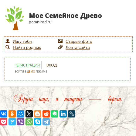
Мое Семейное Древо
pomnirod.ru
Ищу тебя
Старые фото
Найти родных
Лента сайта
РЕГИСТРАЦИЯ
ВХОД
ВОЙТИ В
ДЕМО
РЕЖИМЕ
Друга ищи, а найдешь — береги.