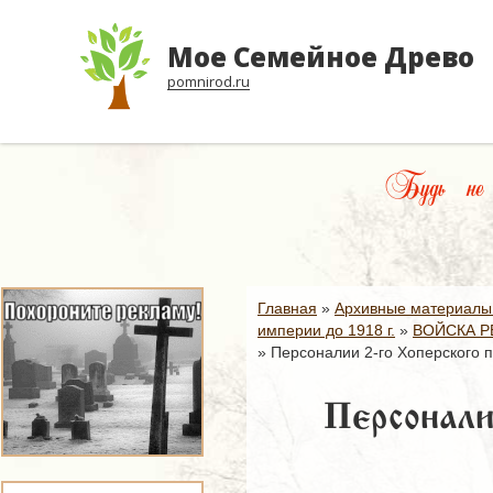
Мое Семейное Древо
pomnirod.ru
Будь не т
Главная
»
Архивные материалы
империи до 1918 г.
»
ВОЙСКА Р
»
Персоналии 2-го Хоперского п
Персонали