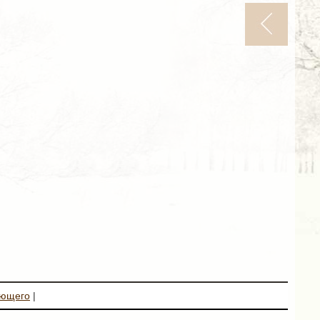
ующего
|