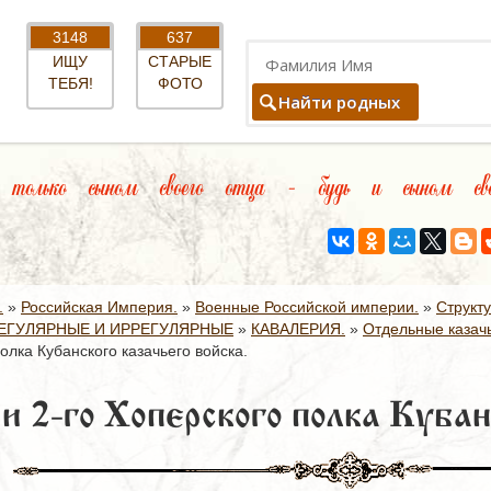
3148
637
ИЩУ
СТАРЫЕ
ТЕБЯ!
ФОТО
Найти родных
олько сыном своего отца – будь и сыном свое
.
»
Российская Империя.
»
Военные Российской империи.
»
Структ
ЕГУЛЯРНЫЕ И ИРРЕГУЛЯРНЫЕ
»
КАВАЛЕРИЯ.
»
Отдельные казачь
олка Кубанского казачьего войска.
и 2-го Хоперского полка Кубан