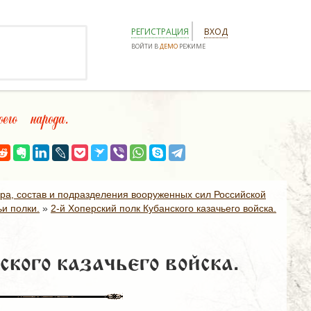
РЕГИСТРАЦИЯ
ВХОД
ВОЙТИ В
ДЕМО
РЕЖИМЕ
го народа.
ура, состав и подразделения вооруженных сил Российской
и полки.
»
2-й Хоперский полк Кубанского казачьего войска.
ского казачьего войска.