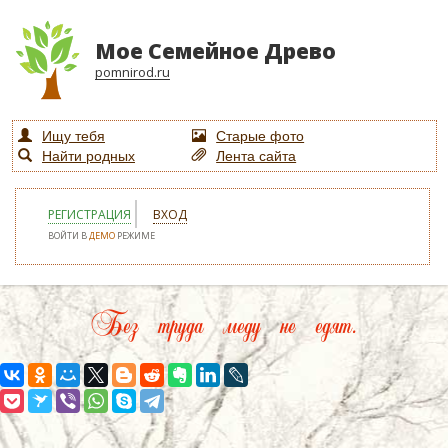
Мое Семейное Древо
pomnirod.ru
Ищу тебя
Старые фото
Найти родных
Лента сайта
РЕГИСТРАЦИЯ
ВХОД
ВОЙТИ В
ДЕМО
РЕЖИМЕ
Без труда меду не едят.