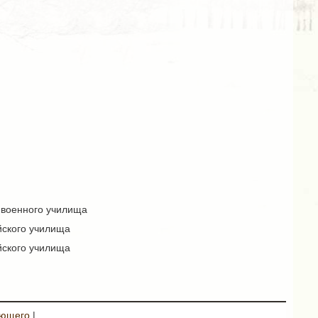
о военного училища
йского училища
йского училища
ующего
|