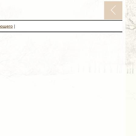
ующего
|