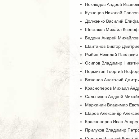
Неклюдов Андрей Иванович
Кузнецов Николай Павлови
Долженко Василий Епифано
Шестаков Михаил Ксенофон
Бедрин Андрей Михайлович
Шайтанов Виктор Дмитриев
Рыбин Николай Павлович -
Осипов Владимир Никитич 
Пермитин Георгий Нефедо
Баженов Анатолий Дмитрие
Красноперов Михаил Андр
Сальников Андрей Михайл
Мархинин Владимир Евста
Шаров Александр Алексеев
Красноперов Иван Андреев
Прилуков Владимир Петров
Содатов Василий Констант