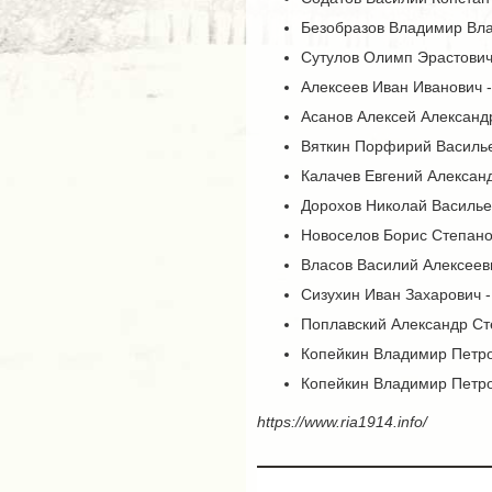
Безобразов Владимир Влад
Сутулов Олимп Эрастович 
Алексеев Иван Иванович - 
Асанов Алексей Александр
Вяткин Порфирий Васильев
Калачев Евгений Александ
Дорохов Николай Васильев
Новоселов Борис Степанов
Власов Василий Алексееви
Сизухин Иван Захарович -
Поплавский Александр Сте
Копейкин Владимир Петро
Копейкин Владимир Петро
https://www.ria1914.info/