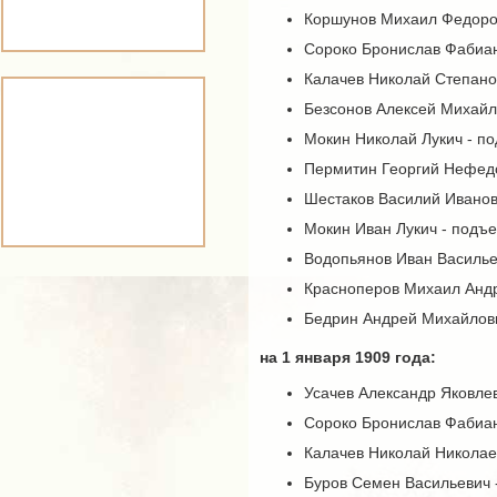
Коршунов Михаил Федоров
Сороко Бронислав Фабиан
Калачев Николай Степано
Безсонов Алексей Михайл
Мокин Николай Лукич - п
Пермитин Георгий Нефедо
Шестаков Василий Иванов
Мокин Иван Лукич - подъ
Водопьянов Иван Васильев
Красноперов Михаил Андре
Бедрин Андрей Михайлови
на 1 января 1909 года:
Усачев Александр Яковлев
Сороко Бронислав Фабиано
Калачев Николай Николаев
Буров Семен Васильевич -