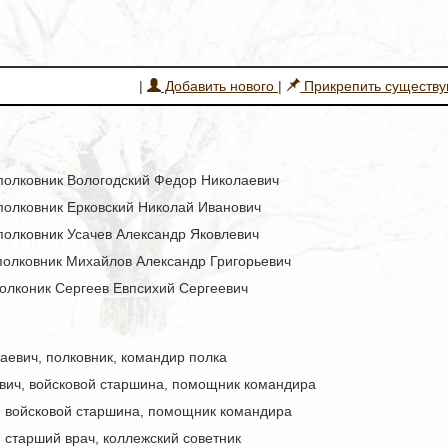
|
Добавить нового
|
Прикрепить существ
- полковник Вологодский Федор Николаевич
- полковник Ерковский Николай Иванович
- полковник Усачев Александр Яковлевич
- полковник Михайлов Александр Григорьевич
 полконик Сергеев Евпсихий Сергеевич
аевич, полковник, командир полка
вич, войсковой старшина, помощник командира
, войсковой старшина, помощник командира
 старший врач, коллежский советник