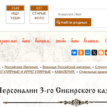
3148
637
ИЩУ
СТАРЫЕ
ТЕБЯ!
ФОТО
Найти родных
ательно быть высоким, чтобы быть великим. (ев
.
»
Российская Империя.
»
Военные Российской империи.
»
Структ
ЕГУЛЯРНЫЕ И ИРРЕГУЛЯРНЫЕ
»
КАВАЛЕРИЯ.
»
Отдельные казачь
ерсоналии 3-го Сибирского ка