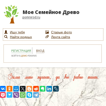
Мое Семейное Древо
pomnirod.ru
Ищу тебя
Старые фото
Найти родных
Лента сайта
РЕГИСТРАЦИЯ
ВХОД
ВОЙТИ В
ДЕМО
РЕЖИМЕ
Зима лето пугает, да все равно тает.