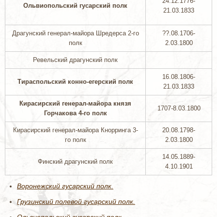
24.12.1776-
Ольвиопольский гусарский полк
21.03.1833
Драгунский генерал-майора Шредерса 2-го
??.08.1706-
полк
2.03.1800
Ревельский драгунский полк
16.08.1806-
Тираспольский конно-егерский полк
21.03.1833
Кирасирский генерал-майора князя
1707-8.03.1800
Горчакова 4-го полк
Кирасирский генерал-майора Кнорринга 3-
20.08.1798-
го полк
2.03.1800
14.05.1889-
Финский драгунский полк
4.10.1901
Воронежский гусарский полк.
Грузинский полевой гусарский полк.