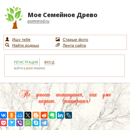
Мое Семейное Древо
pomnirod.ru
Ищу тебя
Старые фото
Найти родных
Лента сайта
РЕГИСТРАЦИЯ
ВХОД
ВОЙТИ В
ДЕМО
РЕЖИМЕ
Не успеет споткнуться, как уже
падает. (татарская)