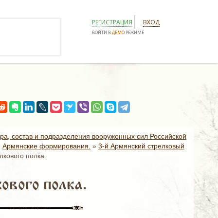
РЕГИСТРАЦИЯ
ВХОД
ВОЙТИ В
ДЕМО
РЕЖИМЕ
ура, состав и подразделения вооруженных сил Российской
»
Армянские формирования.
»
3-й Армянский стрелковый
лкового полка.
ового полка.