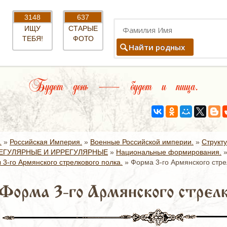
3148
637
ИЩУ
СТАРЫЕ
ТЕБЯ!
ФОТО
Найти родных
Будет день — будет и пища.
.
»
Российская Империя.
»
Военные Российской империи.
»
Структ
ЕГУЛЯРНЫЕ И ИРРЕГУЛЯРНЫЕ
»
Национальные формирования.
3-го Армянского стрелкового полка.
»
Форма 3-го Армянского стре
Форма 3-го Армянского стрелк