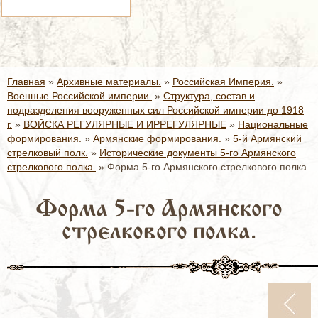
Главная
»
Архивные материалы.
»
Российская Империя.
»
Военные Российской империи.
»
Структура, состав и
подразделения вооруженных сил Российской империи до 1918
г.
»
ВОЙСКА РЕГУЛЯРНЫЕ И ИРРЕГУЛЯРНЫЕ
»
Национальные
формирования.
»
Армянские формирования.
»
5-й Армянский
стрелковый полк.
»
Исторические документы 5-го Армянского
стрелкового полка.
»
Форма 5-го Армянского стрелкового полка.
Форма 5-го Армянского
стрелкового полка.