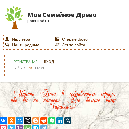
Мое Семейное Древо
pomnirod.ru
Ищу тебя
Старые фото
Найти родных
Лента сайта
РЕГИСТРАЦИЯ
ВХОД
ВОЙТИ В
ДЕМО
РЕЖИМЕ
Ищите Бога в собственном сердце,
ибо вы не найдете Его больше нигде.
(арабская)