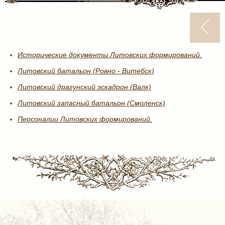
Исторические документы Литовских формирований.
Литовский батальон (Ровно - Витебск)
Литовский драгунский эскадрон (Валк)
Литовский запасный батальон (Смоленск)
Персоналии Литовских формирований.