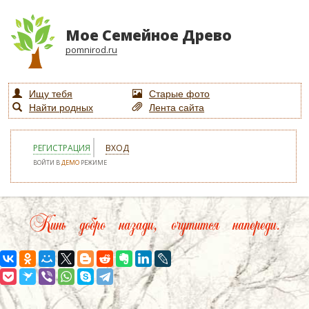
Мое Семейное Древо
pomnirod.ru
Ищу тебя
Старые фото
Найти родных
Лента сайта
РЕГИСТРАЦИЯ
ВХОД
ВОЙТИ В
ДЕМО
РЕЖИМЕ
Кинь добро назади, очутится напереди.