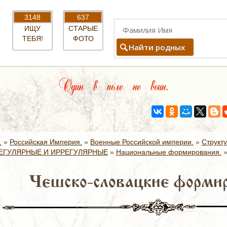
3148
637
ИЩУ
СТАРЫЕ
ТЕБЯ!
ФОТО
Найти родных
Один в поле не воин.
.
»
Российская Империя.
»
Военные Российской империи.
»
Структ
ЕГУЛЯРНЫЕ И ИРРЕГУЛЯРНЫЕ
»
Национальные формирования.
Чешско-словацкие формир