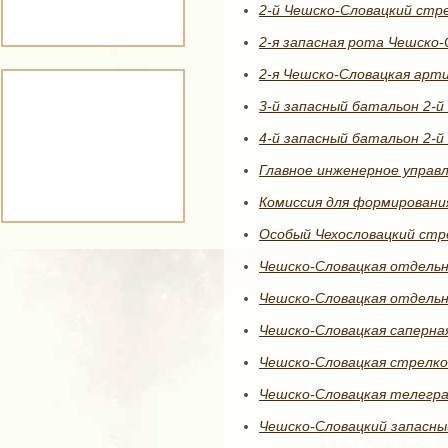
2-й Чешско-Словацкий стре
2-я запасная рота Чешско-
2-я Чешско-Словацкая арти
3-й запасный батальон 2-й
4-й запасный батальон 2-й
Главное инженерное управл
Комиссия для формировани
Особый Чехоcловацкий стр
Чешско-Словацкая отдельна
Чешско-Словацкая отдельна
Чешско-Словацкая саперна
Чешско-Словацкая стрелков
Чешско-Словацкая телегр
Чешско-Словацкий запасны