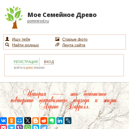
Мое Семейное Древо
pomnirod.ru
Ищу тебя
Старые фото
Найти родных
Лента сайта
РЕГИСТРАЦИЯ
ВХОД
ВОЙТИ В
ДЕМО
РЕЖИМЕ
История — это бесконечное
повторение неправильного подхода к жизни.
Лоренс Даррелл.