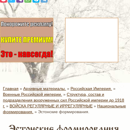
Главная
»
Архивные материалы.
»
Российская Империя.
»
Военные Российской империи.
»
Структура, состав и
подразделения вооруженных сил Российской империи до 1918
г.
»
ВОЙСКА РЕГУЛЯРНЫЕ И ИРРЕГУЛЯРНЫЕ
»
Национальные
формирования.
»
Эстонские формирования.
Эстонские формирования.