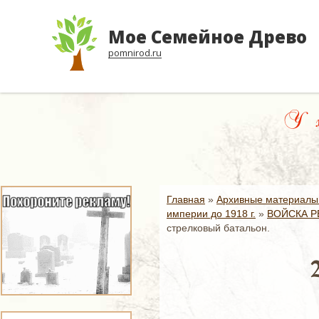
Мое Семейное Древо
pomnirod.ru
У хор
Главная
»
Архивные материалы
империи до 1918 г.
»
ВОЙСКА Р
стрелковый батальон.