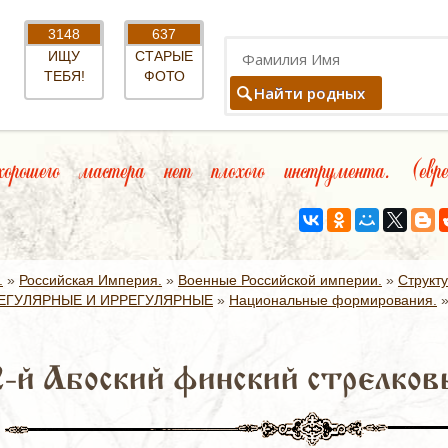
3148
637
ИЩУ
СТАРЫЕ
ТЕБЯ!
ФОТО
Найти родных
ошего мастера нет плохого инструмента. (евре
.
»
Российская Империя.
»
Военные Российской империи.
»
Структ
ЕГУЛЯРНЫЕ И ИРРЕГУЛЯРНЫЕ
»
Национальные формирования.
2-й Абоский финский стрелков