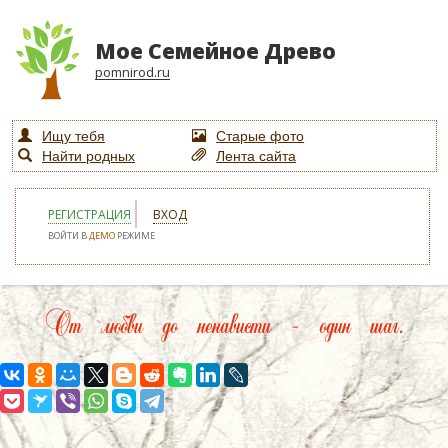
Мое Семейное Древо
pomnirod.ru
Ищу тебя
Старые фото
Найти родных
Лента сайта
РЕГИСТРАЦИЯ
ВХОД
ВОЙТИ В
ДЕМО
РЕЖИМЕ
От любви до ненависти – один шаг.