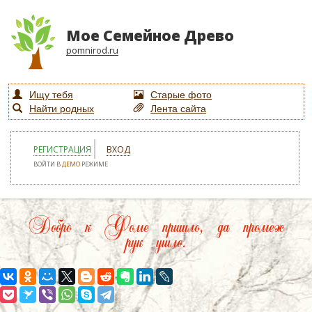
Мое Семейное Древо
pomnirod.ru
Ищу тебя
Старые фото
Найти родных
Лента сайта
РЕГИСТРАЦИЯ
ВХОД
ВОЙТИ В
ДЕМО
РЕЖИМЕ
Добро к Фоме пришло, да промеж
рук ушло.