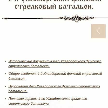
стрелковый батальон.
Исторические документы 4-го Улеаборгского финского
стрелкового батальона.
Общие сведения: 4-й Улеаборгский финский стрелковый
батальон.
Персоналии 4-го Улеаборгского финского стрелкового
батальона.
Полковая церковь 4-го Улеаборгского финского
стрелкового батальона.