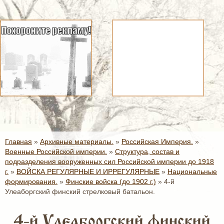
Главная
»
Архивные материалы.
»
Российская Империя.
»
Военные Российской империи.
»
Структура, состав и
подразделения вооруженных сил Российской империи до 1918
г.
»
ВОЙСКА РЕГУЛЯРНЫЕ И ИРРЕГУЛЯРНЫЕ
»
Национальные
формирования.
»
Финские войска (до 1902 г.)
»
4-й
Улеаборгский финский стрелковый батальон.
4-й Улеаборгский финский