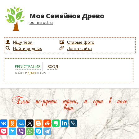
Мое Семейное Древо
pomnirod.ru
Ищу тебя
Старые фото
Найти родных
Лента сайта
РЕГИСТРАЦИЯ
ВХОД
ВОЙТИ В
ДЕМО
РЕЖИМЕ
Если по-русски скроен, и один в поле
воин.