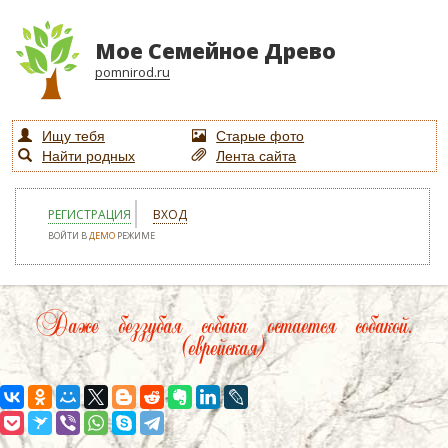
Мое Семейное Древо
pomnirod.ru
Ищу тебя
Старые фото
Найти родных
Лента сайта
РЕГИСТРАЦИЯ
ВХОД
ВОЙТИ В
ДЕМО
РЕЖИМЕ
Даже беззубая собака остается собакой.
(еврейская)