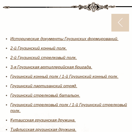
Исторические документы Грузинских формирований.
2-й Грузинский конный полк.
2-й Грузинский стрелковый полк.
3-я Грузинская артиллерийская бригада.
Грузинский конный полк / 1-й Грузинский конный полк.
Грузинский партизанский отряд.
Грузинский стрелковый батальон.
Грузинский стрелковый полк / 1-й Грузинский стрелковый
полк.
Кутаисская грузинская дружина.
Тифлисская грузинская дружина.