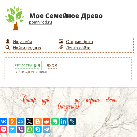
Мое Семейное Древо
pomnirod.ru
Ищу тебя
Старые фото
Найти родных
Лента сайта
РЕГИСТРАЦИЯ
ВХОД
ВОЙТИ В
ДЕМО
РЕЖИМЕ
Стар дуб — да корень свеж.
(казачья)