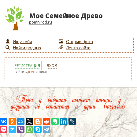
Мое Семейное Древо
pomnirod.ru
Ищу тебя
Старые фото
Найти родных
Лента сайта
РЕГИСТРАЦИЯ
ВХОД
ВОЙТИ В
ДЕМО
РЕЖИМЕ
Пока у бабушки поспеют кныши, у
дедушки не останется и души. (казачья)