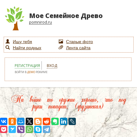
Мое Семейное Древо
pomnirod.ru
Ищу тебя
Старые фото
Найти родных
Лента сайта
РЕГИСТРАЦИЯ
ВХОД
ВОЙТИ В
ДЕМО
РЕЖИМЕ
На войне то оружие хорошо, что под
руки попадет. (грузинская)