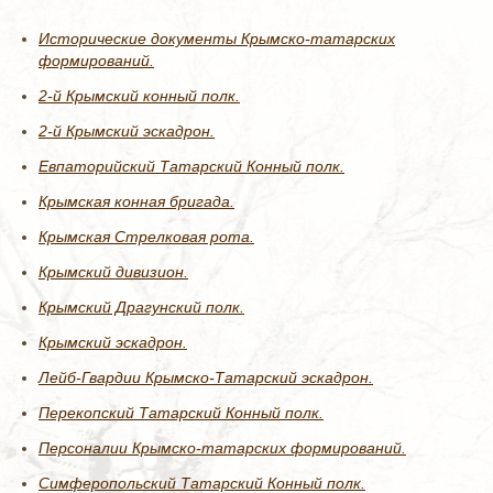
Исторические документы Крымско-татарских
формирований.
2-й Крымский конный полк.
2-й Крымский эскадрон.
Евпаторийский Татарский Конный полк.
Крымская конная бригада.
Крымская Стрелковая рота.
Крымский дивизион.
Крымский Драгунский полк.
Крымский эскадрон.
Лейб-Гвардии Крымско-Татарский эскадрон.
Перекопский Татарский Конный полк.
Персоналии Крымско-татарских формирований.
Симферопольский Татарский Конный полк.