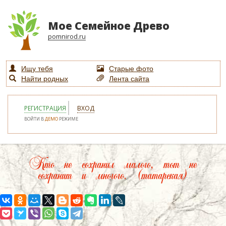
Мое Семейное Древо
pomnirod.ru
Ищу тебя
Старые фото
Найти родных
Лента сайта
РЕГИСТРАЦИЯ
ВХОД
ВОЙТИ В
ДЕМО
РЕЖИМЕ
Кто не сохранил малого, тот не
сохранит и многого. (татарская)