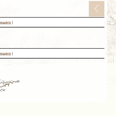
ующего
|
ующего
|