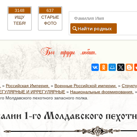
3148
637
ИЩУ
СТАРЫЕ
ТЕБЯ!
ФОТО
Найти родных
Бог труды любит.
.
»
Российская Империя.
»
Военные Российской империи.
»
Структ
ЕГУЛЯРНЫЕ И ИРРЕГУЛЯРНЫЕ
»
Национальные формирования.
го Молдавского пехотного запасного полка.
алии 1-го Молдавского пехотно