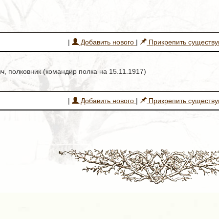
|
Добавить нового
|
Прикрепить существ
, полковник (командир полка на 15.11.1917)
|
Добавить нового
|
Прикрепить существ