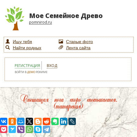
Мое Семейное Древо
pomnirod.ru
Ищу тебя
Старые фото
Найти родных
Лента сайта
РЕГИСТРАЦИЯ
ВХОД
ВОЙТИ В
ДЕМО
РЕЖИМЕ
Спешащая нога скоро спотыкается.
(татарская)