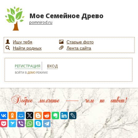
Мое Семейное Древо
pomnirod.ru
Ищу тебя
Старые фото
Найти родных
Лента сайта
РЕГИСТРАЦИЯ
ВХОД
ВОЙТИ В
ДЕМО
РЕЖИМЕ
Доброе молчанье — чем не ответ!