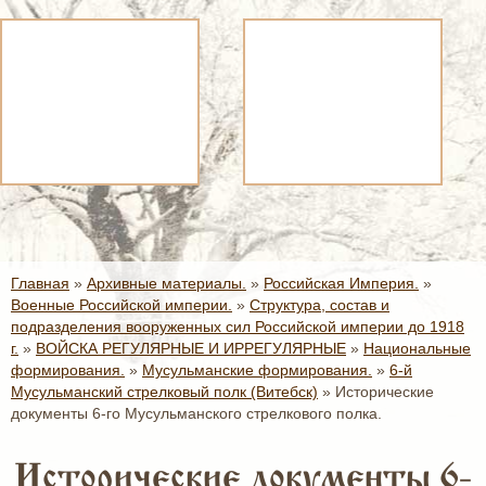
Главная
»
Архивные материалы.
»
Российская Империя.
»
Военные Российской империи.
»
Структура, состав и
подразделения вооруженных сил Российской империи до 1918
г.
»
ВОЙСКА РЕГУЛЯРНЫЕ И ИРРЕГУЛЯРНЫЕ
»
Национальные
формирования.
»
Мусульманские формирования.
»
6-й
Мусульманский стрелковый полк (Витебск)
»
Исторические
документы 6-го Мусульманского стрелкового полка.
Исторические документы 6-