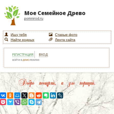
Мое Семейное Древо
pomnirod.ru
Ищу тебя
Старые фото
Найти родных
Лента сайта
РЕГИСТРАЦИЯ
ВХОД
ВОЙТИ В
ДЕМО
РЕЖИМЕ
Добро поощряй, а зло порицай.