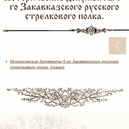
го Закавказского русского
стрелкового полка.
Исторические документы 5-го Закавказского русского
стрелкового полка. (сканы)