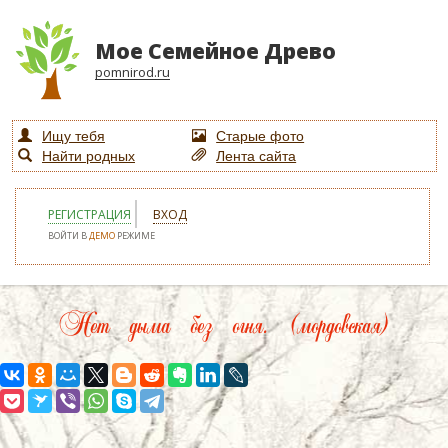
Мое Семейное Древо
pomnirod.ru
Ищу тебя
Старые фото
Найти родных
Лента сайта
РЕГИСТРАЦИЯ
ВХОД
ВОЙТИ В
ДЕМО
РЕЖИМЕ
Нет дыма без огня. (мордовская)