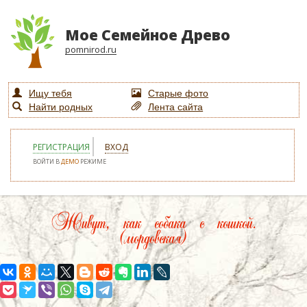
Мое Семейное Древо
pomnirod.ru
Ищу тебя
Старые фото
Найти родных
Лента сайта
РЕГИСТРАЦИЯ
ВХОД
ВОЙТИ В
ДЕМО
РЕЖИМЕ
Живут, как собака с кошкой.
(мордовская)