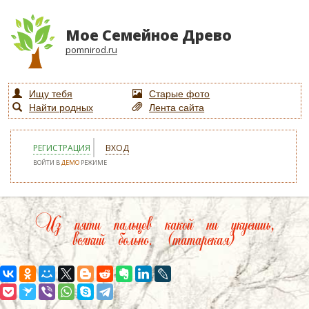
Мое Семейное Древо
pomnirod.ru
Ищу тебя
Старые фото
Найти родных
Лента сайта
РЕГИСТРАЦИЯ
ВХОД
ВОЙТИ В
ДЕМО
РЕЖИМЕ
Из пяти пальцев какой ни укусишь,
всякий больно. (татарская)