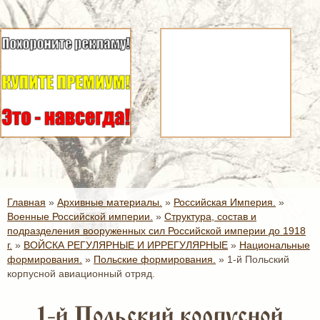
Главная
»
Архивные материалы.
»
Российская Империя.
»
Военные Российской империи.
»
Структура, состав и
подразделения вооруженных сил Российской империи до 1918
г.
»
ВОЙСКА РЕГУЛЯРНЫЕ И ИРРЕГУЛЯРНЫЕ
»
Национальные
формирования.
»
Польские формирования.
»
1-й Польский
корпусной авиационный отряд.
1-й Польский корпусной