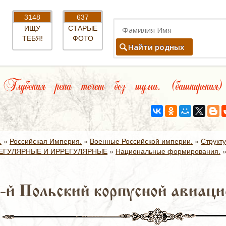
3148
637
ИЩУ
СТАРЫЕ
ТЕБЯ!
ФОТО
Найти родных
Глубокая река течет без шума. (башкирская)
.
»
Российская Империя.
»
Военные Российской империи.
»
Структ
ЕГУЛЯРНЫЕ И ИРРЕГУЛЯРНЫЕ
»
Национальные формирования.
-й Польский корпусной авиаци