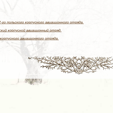
го польского корпусного авиационного отряда.
ский корпусной авиационный отряд.
 корпусного авиационного отряда.