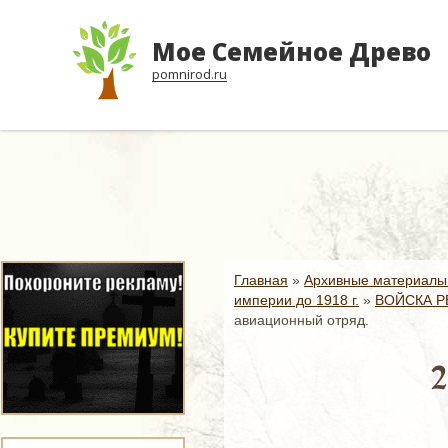
Мое Семейное Древо
pomnirod.ru
Главная
»
Архивные материалы
империи до 1918 г.
»
ВОЙСКА Р
авиационный отряд.
2