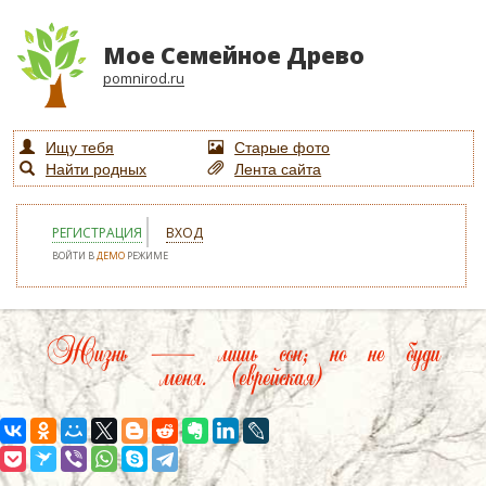
Мое Семейное Древо
pomnirod.ru
Ищу тебя
Старые фото
Найти родных
Лента сайта
РЕГИСТРАЦИЯ
ВХОД
ВОЙТИ В
ДЕМО
РЕЖИМЕ
Жизнь — лишь сон; но не буди
меня. (еврейская)