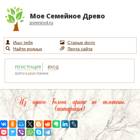
Мое Семейное Древо
pomnirod.ru
Ищу тебя
Старые фото
Найти родных
Лента сайта
РЕГИСТРАЦИЯ
ВХОД
ВОЙТИ В
ДЕМО
РЕЖИМЕ
Из одного волоса аркан не сплетешь.
(татарская)