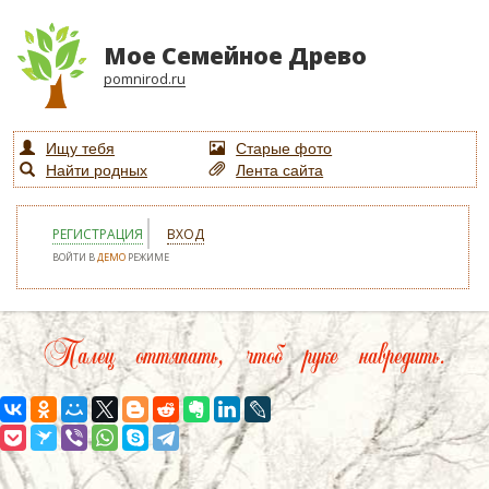
Мое Семейное Древо
pomnirod.ru
Ищу тебя
Старые фото
Найти родных
Лента сайта
РЕГИСТРАЦИЯ
ВХОД
ВОЙТИ В
ДЕМО
РЕЖИМЕ
Палец оттяпать, чтоб руке навредить.