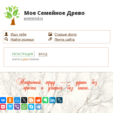
Мое Семейное Древо
pomnirod.ru
Ищу тебя
Старые фото
Найти родных
Лента сайта
РЕГИСТРАЦИЯ
ВХОД
ВОЙТИ В
ДЕМО
РЕЖИМЕ
Напрасный труд — удить без
крючка и учиться без книги.