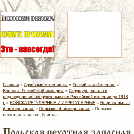
Главная
»
Архивные материалы.
»
Российская Империя.
»
Военные Российской империи.
»
Структура, состав и
подразделения вооруженных сил Российской империи до 1918
г.
»
ВОЙСКА РЕГУЛЯРНЫЕ И ИРРЕГУЛЯРНЫЕ
»
Национальные
формирования.
»
Польские формирования.
»
Польская
пехотная запасная бригада.
Польская пехотная запасная