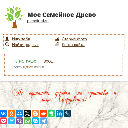
Мое Семейное Древо
pomnirod.ru
Ищу тебя
Старые фото
Найти родных
Лента сайта
РЕГИСТРАЦИЯ
ВХОД
ВОЙТИ В
ДЕМО
РЕЖИМЕ
Не одинаковы деревья, не одинаковы и
люди. (мордовская)