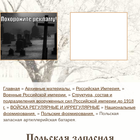
Главная
»
Архивные материалы.
»
Российская Империя.
»
Военные Российской империи.
»
Структура, состав и
подразделения вооруженных сил Российской империи до 1918
г.
»
ВОЙСКА РЕГУЛЯРНЫЕ И ИРРЕГУЛЯРНЫЕ
»
Национальные
формирования.
»
Польские формирования.
»
Польская
запасная артиллерийская батарея.
Польская запасная