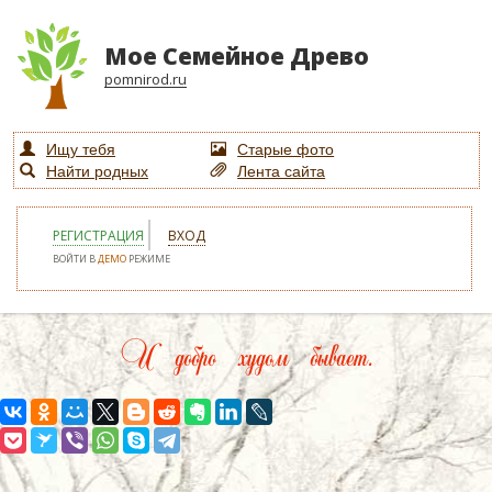
Мое Семейное Древо
pomnirod.ru
Ищу тебя
Старые фото
Найти родных
Лента сайта
РЕГИСТРАЦИЯ
ВХОД
ВОЙТИ В
ДЕМО
РЕЖИМЕ
И добро худом бывает.