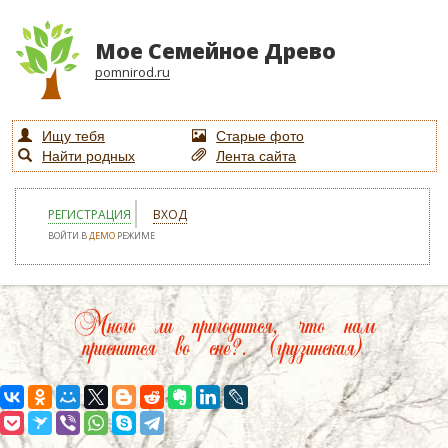
Мое Семейное Древо
pomnirod.ru
Ищу тебя
Старые фото
Найти родных
Лента сайта
РЕГИСТРАЦИЯ
ВХОД
ВОЙТИ В
ДЕМО
РЕЖИМЕ
Много ли пригодится, что нам
приснится во сне?. (грузинская)