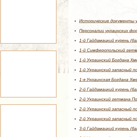
Исторические документы у
Персоналии украинских фо
1-й Гайдамацкий курень (б
1-й Симферопольский гетм
1-й Украинский Богдана Хм
1-й Украинский запасный по
1-я Украинская Богдана Хм
2-й Гайдамацкий курень (б
2-й Украинский гетмана По
2-й Украинский запасный п
2-й Украинский запасный по
3-й Гайдамацкий курень (б