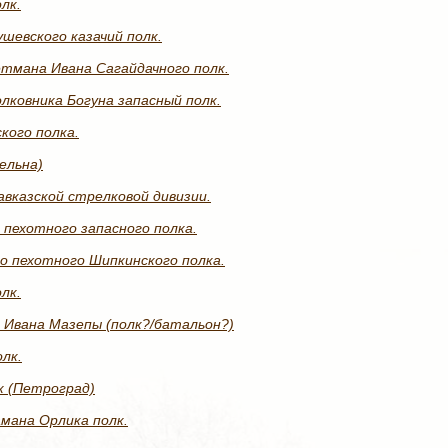
лк.
ушевского казачий полк.
етмана Ивана Сагайдачного полк.
лковника Богуна запасный полк.
кого полка.
ельна)
авказской стрелковой дивизии.
 пехотного запасного полка.
о пехотного Шипкинского полка.
лк.
 Ивана Мазепы (полк?/батальон?)
лк.
к (Петроград)
мана Орлика полк.