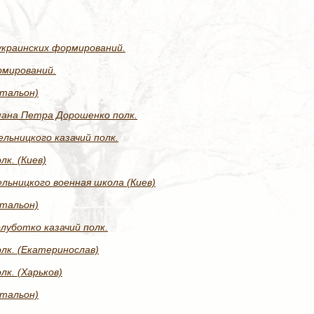
краинских формирований.
рмирований.
атальон)
ана Петра Дорошенко полк.
ельницкого казачий полк.
лк. (Киев)
ельницкого военная школа (Киев)
атальон)
луботко казачий полк.
олк. (Екатеринослав)
лк. (Харьков)
атальон)