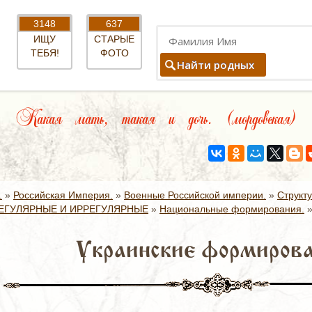
3148
637
ИЩУ
СТАРЫЕ
ТЕБЯ!
ФОТО
Найти родных
Какая мать, такая и дочь. (мордовская)
.
»
Российская Империя.
»
Военные Российской империи.
»
Структ
ЕГУЛЯРНЫЕ И ИРРЕГУЛЯРНЫЕ
»
Национальные формирования.
Украинские формирова