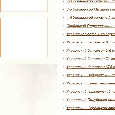
3-й Украинский запасный по
3-й Украинский Михаила Гр
4-й Украинский запасный г
Сердюцкий Георгиевский по
Украинская рота 1-го Карсс
Украинский батальон (Стр
Украинский батальон 1-й К
Украинский батальон 31-го
Украинский батальон 674-г
Украинский Запорожский по
Украинский имени гетмана
Украинский Пластунский по
Украинский Полуботко пол
Украинский Сердюцкий ата