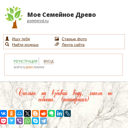
Мое Семейное Древо
pomnirod.ru
Ищу тебя
Старые фото
Найти родных
Лента сайта
РЕГИСТРАЦИЯ
ВХОД
ВОЙТИ В
ДЕМО
РЕЖИМЕ
Сколько ни взбивай воду, масла не
собьешь. (татарская)