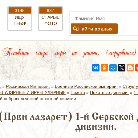
3148
637
ИЩУ
СТАРЫЕ
ТЕБЯ!
ФОТО
Найти родных
Поповские глаза меры не знают. (мордовская)
.
»
Российская Империя.
»
Военные Российской империи.
»
Структ
ЕГУЛЯРНЫЕ И ИРРЕГУЛЯРНЫЕ
»
Пехота
»
Пехотные дивизии.
»
1
ой добровольческой пехотной дивизии.
(Први лазарет) 1-й Сербской 
дивизии.