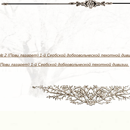
 2 (Први лазарет) 1-й Сербской добровольческой пехотной диви
Први лазарет) 1-й Сербской добровольческой пехотной дивизии.