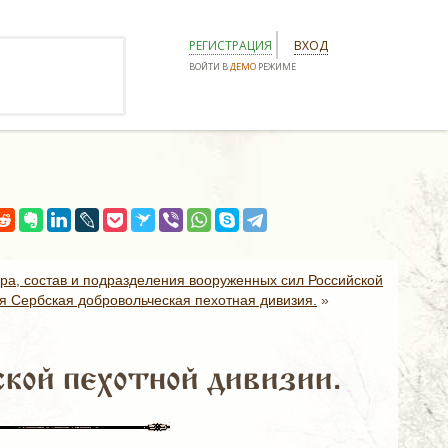
РЕГИСТРАЦИЯ
ВХОД
ВОЙТИ В
ДЕМО
РЕЖИМЕ
ура, состав и подразделения вооруженных сил Российской
-я Сербская добровольческая пехотная дивизия.
»
ской пехотной дивизии.