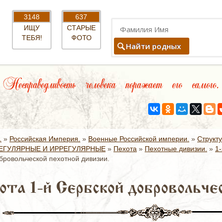
3148
637
ИЩУ
СТАРЫЕ
ТЕБЯ!
ФОТО
Найти родных
Несправедливость человека поражает его самого.
.
»
Российская Империя.
»
Военные Российской империи.
»
Структ
ЕГУЛЯРНЫЕ И ИРРЕГУЛЯРНЫЕ
»
Пехота
»
Пехотные дивизии.
»
1
бровольческой пехотной дивизии.
ота 1-й Сербской добровольче