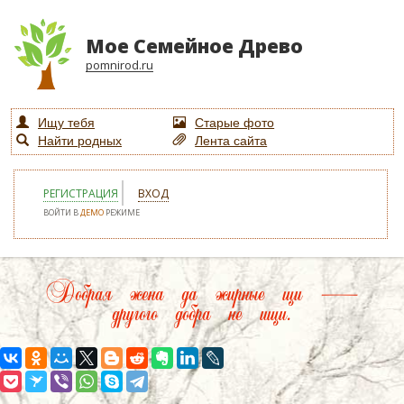
Мое Семейное Древо
pomnirod.ru
Ищу тебя
Старые фото
Найти родных
Лента сайта
РЕГИСТРАЦИЯ
ВХОД
ВОЙТИ В
ДЕМО
РЕЖИМЕ
Добрая жена да жирные щи —
другого добра не ищи.