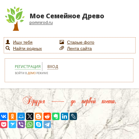
Мое Семейное Древо
pomnirod.ru
Ищу тебя
Старые фото
Найти родных
Лента сайта
РЕГИСТРАЦИЯ
ВХОД
ВОЙТИ В
ДЕМО
РЕЖИМЕ
Друзья — до первой кости.