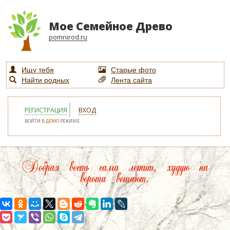
Мое Семейное Древо
pomnirod.ru
Ищу тебя
Старые фото
Найти родных
Лента сайта
РЕГИСТРАЦИЯ
ВХОД
ВОЙТИ В
ДЕМО
РЕЖИМЕ
Добрая весть сама летит, худую на
ворота вешают.