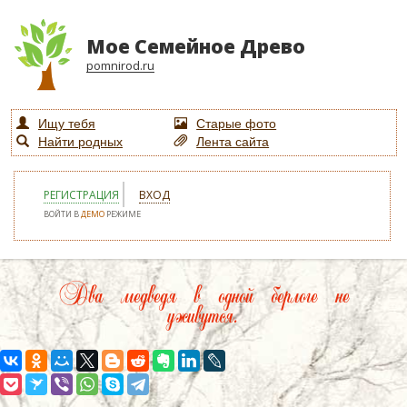
Мое Семейное Древо
pomnirod.ru
Ищу тебя
Старые фото
Найти родных
Лента сайта
РЕГИСТРАЦИЯ
ВХОД
ВОЙТИ В
ДЕМО
РЕЖИМЕ
Два медведя в одной берлоге не
уживутся.