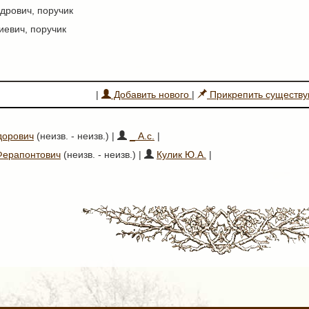
дрович, поручик
иевич, поручик
|
Добавить нового
|
Прикрепить существ
дорович
(неизв. - неизв.) |
_ А.с.
|
Ферапонтович
(неизв. - неизв.) |
Кулик Ю.А.
|