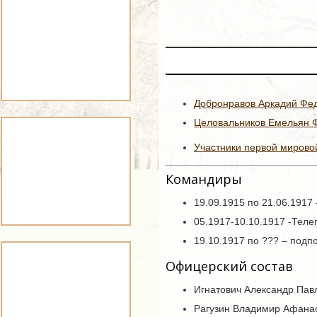
Добронравов Аркадий Фе
Целовальников Емельян 
Участники первой мировой
Командиры
19.09.1915 по 21.06.1917
05.1917-10.10.1917 -Тел
19.10.1917 по ??? – под
Офицерский состав
Игнатович Александр Павл
Рагузин Владимир Афанас