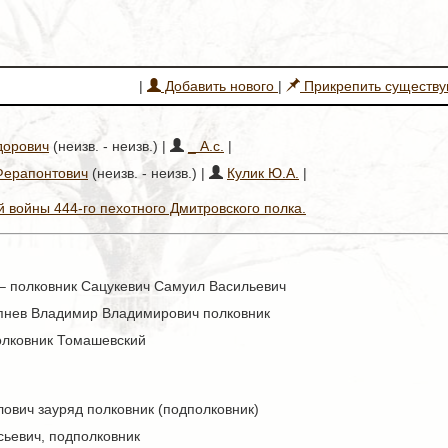
|
Добавить нового
|
Прикрепить существ
дорович
(неизв. - неизв.) |
_ А.с.
|
Ферапонтович
(неизв. - неизв.) |
Кулик Ю.А.
|
 войны 444-го пехотного Дмитровского полка.
 – полковник Сацукевич Самуил Васильевич
епнев Владимир Владимирович полковник
полковник Томашевский
ович зауряд полковник (подполковник)
ьевич, подполковник