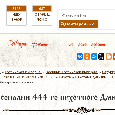
3148
637
ИЩУ
СТАРЫЕ
ТЕБЯ!
ФОТО
Найти родных
Жизнь прожить — не поле перейти.
.
»
Российская Империя.
»
Военные Российской империи.
»
Структ
ЕГУЛЯРНЫЕ И ИРРЕГУЛЯРНЫЕ
»
Пехота
»
Пехотные дивизии.
»
11
Дмитровского полка.
соналии 444-го пехотного Дми