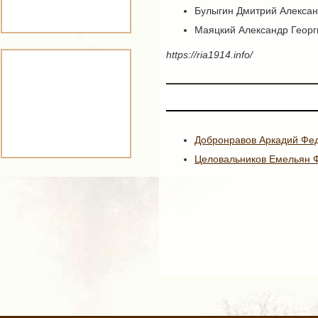
Булыгин Дмитрий Алексан
Маяцкий Александр Георг
https://ria1914.info/
Добронравов Аркадий Фе
Целовальников Емельян 