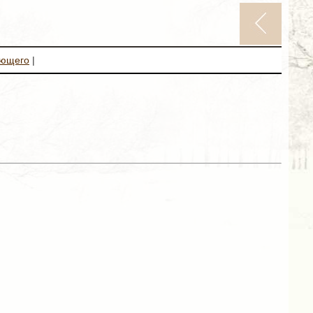
ующего
|