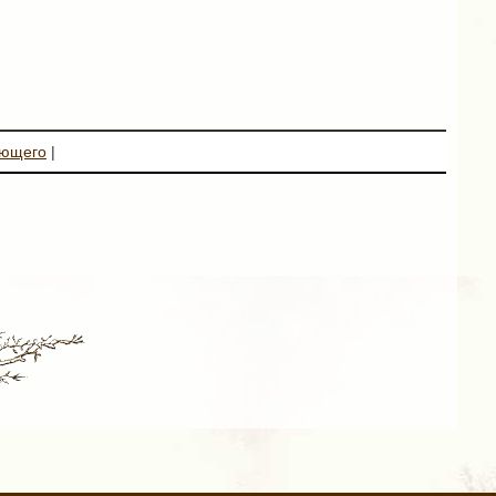
ующего
|