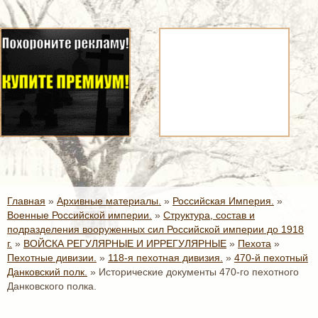
Главная
»
Архивные материалы.
»
Российская Империя.
»
Военные Российской империи.
»
Структура, состав и
подразделения вооруженных сил Российской империи до 1918
г.
»
ВОЙСКА РЕГУЛЯРНЫЕ И ИРРЕГУЛЯРНЫЕ
»
Пехота
»
Пехотные дивизии.
»
118-я пехотная дивизия.
»
470-й пехотный
Данковский полк.
»
Исторические документы 470-го пехотного
Данковского полка.