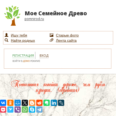
Мое Семейное Древо
pomnirod.ru
Ищу тебя
Старые фото
Найти родных
Лента сайта
РЕГИСТРАЦИЯ
ВХОД
ВОЙТИ В
ДЕМО
РЕЖИМЕ
Постоянная копейка дороже, чем рубль
изредка. (еврейская)