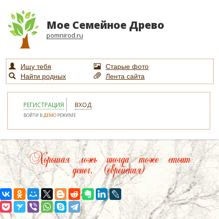
Мое Семейное Древо
pomnirod.ru
Ищу тебя
Старые фото
Найти родных
Лента сайта
РЕГИСТРАЦИЯ
ВХОД
ВОЙТИ В
ДЕМО
РЕЖИМЕ
Хорошая ложь иногда тоже стоит
денег. (еврейская)